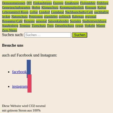
Demonstrationen
DIY
Einkaufstipps
Energie
Ernährung
Flohmärkte
Frühling
Gemeinschaftsgarten
Herbst
Klimaschutz
Kommunalpolitik
Konsum
Kultur
Lebensmittel-Koop
Lollar
Londorf
Lumdatal
Nachbarschafts-Café
nachhaltig
lecker
Naturschutz
Petitionen
plastikfrei
politisch
Rabenau
regional
Reparatur-Café
Rezepte
saisonal
Saisonkalender
Soziales
Stadtentwicklung
Staufenberg
Termine
Tierschutz
Treis
Umweltschutz
vegan
Verkehr
Winter
Zero Waste
Suchen nach:
Besuche uns
auch auf Facebook und Instagram:
facebook
instagram
Diese Website wird CO2-neutral
mit grünem Strom aus 100%