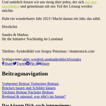
Und natürlich freuen wir uns riesig über jeden, der sich
uns neu
anschließen
und gemeinsam mit uns Teil der Lösung werden
möchte.
Habt ein wunderbares Jahr 2021! Macht daraus ein Jahr, das zählt.
Herzlichst
Sandra & Markus
für die Initiative Nachhaltig im Lumdatal
Titelfoto: Symbolbild von Sergey Peterman / shutterstock.com
Schlagwörter:
aktiv werden
Lumdatal
politisch
Soziales
Share
Tweet
Pin It
Share
Beitragsnavigation
Vorheriger Beitrag
Vorheriger Beitrag:
Brücken bauen statt Schilder klauen
Nächster Beitrag
Nächster Beitrag:
Regional & saisonal: was gibt’s im Januar?
Das könnte Dich auch interessieren: