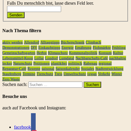
Falls Du menschlich bist, lasse dieses Feld leer.
Senden
Nach Thema filtern
aktiv werden
Allendorf
Alltagstipps
Bücherschrank
Climbach
Demonstrationen
DIY
Einkaufstipps
Energie
Ernährung
Flohmärkte
Frühling
Gemeinschaftsgarten
Herbst
Klimaschutz
Kommunalpolitik
Konsum
Kultur
Lebensmittel-Koop
Lollar
Londorf
Lumdatal
Nachbarschafts-Café
nachhaltig
lecker
Naturschutz
Petitionen
plastikfrei
politisch
Rabenau
regional
Reparatur-Café
Rezepte
saisonal
Saisonkalender
Soziales
Stadtentwicklung
Staufenberg
Termine
Tierschutz
Treis
Umweltschutz
vegan
Verkehr
Winter
Zero Waste
Suchen nach:
Besuche uns
auch auf Facebook und Instagram:
facebook