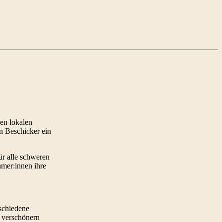
nen lokalen
en Beschicker ein
r alle schweren
hmer:innen ihre
schiedene
 verschönern