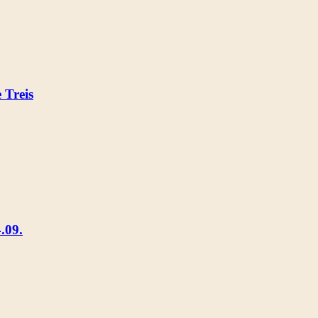
Treis
.09.