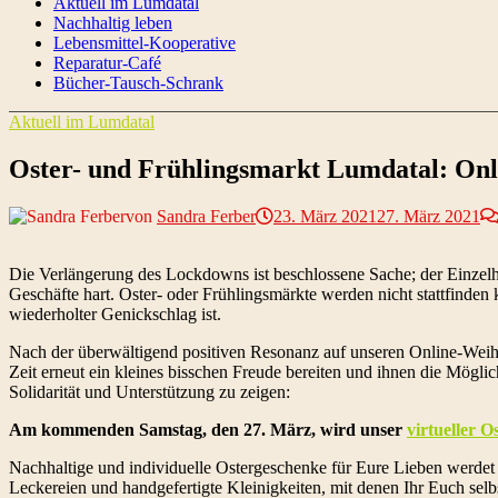
Aktuell im Lumdatal
Nachhaltig leben
Lebensmittel-Kooperative
Reparatur-Café
Bücher-Tausch-Schrank
Aktuell im Lumdatal
Oster- und Frühlingsmarkt Lumdatal: Onli
von
Sandra Ferber
23. März 2021
27. März 2021
Die Verlängerung des Lockdowns ist beschlossene Sache; der Einzelha
Geschäfte hart. Oster- oder Frühlingsmärkte werden nicht stattfinden
wiederholter Genickschlag ist.
Nach der überwältigend positiven Resonanz auf unseren Online-Weih
Zeit erneut ein kleines bisschen Freude bereiten und ihnen die Mögl
Solidarität und Unterstützung zu zeigen:
Am kommenden Samstag, den 27. März, wird unser
virtueller 
Nachhaltige und individuelle Ostergeschenke für Eure Lieben werdet
Leckereien und handgefertigte Kleinigkeiten, mit denen Ihr Euch s