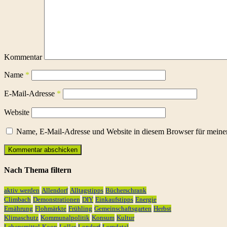
Kommentar
Name
*
E-Mail-Adresse
*
Website
Name, E-Mail-Adresse und Website in diesem Browser für meine
Nach Thema filtern
aktiv werden
Allendorf
Alltagstipps
Bücherschrank
Climbach
Demonstrationen
DIY
Einkaufstipps
Energie
Ernährung
Flohmärkte
Frühling
Gemeinschaftsgarten
Herbst
Klimaschutz
Kommunalpolitik
Konsum
Kultur
Lebensmittel-Koop
Lollar
Londorf
Lumdatal