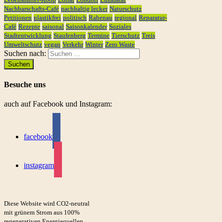
Nachbarschafts-Café
nachhaltig lecker
Naturschutz
Petitionen
plastikfrei
politisch
Rabenau
regional
Reparatur-
Café
Rezepte
saisonal
Saisonkalender
Soziales
Stadtentwicklung
Staufenberg
Termine
Tierschutz
Treis
Umweltschutz
vegan
Verkehr
Winter
Zero Waste
Suchen nach:
Besuche uns
auch auf Facebook und Instagram:
facebook
instagram
Diese Website wird CO2-neutral
mit grünem Strom aus 100%
regenerativen Energiequellen