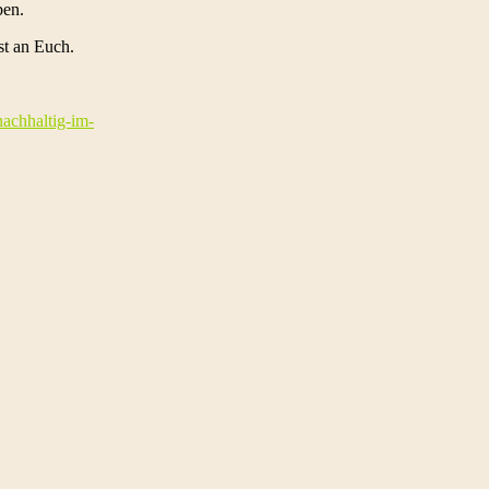
ben.
st an Euch.
achhaltig-im-