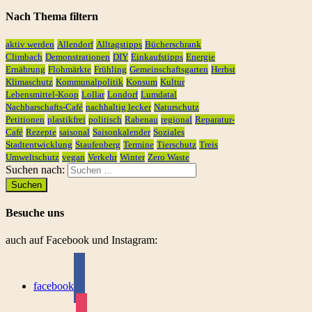
Nach Thema filtern
aktiv werden
Allendorf
Alltagstipps
Bücherschrank
Climbach
Demonstrationen
DIY
Einkaufstipps
Energie
Ernährung
Flohmärkte
Frühling
Gemeinschaftsgarten
Herbst
Klimaschutz
Kommunalpolitik
Konsum
Kultur
Lebensmittel-Koop
Lollar
Londorf
Lumdatal
Nachbarschafts-Café
nachhaltig lecker
Naturschutz
Petitionen
plastikfrei
politisch
Rabenau
regional
Reparatur-
Café
Rezepte
saisonal
Saisonkalender
Soziales
Stadtentwicklung
Staufenberg
Termine
Tierschutz
Treis
Umweltschutz
vegan
Verkehr
Winter
Zero Waste
Suchen nach:
Besuche uns
auch auf Facebook und Instagram:
facebook